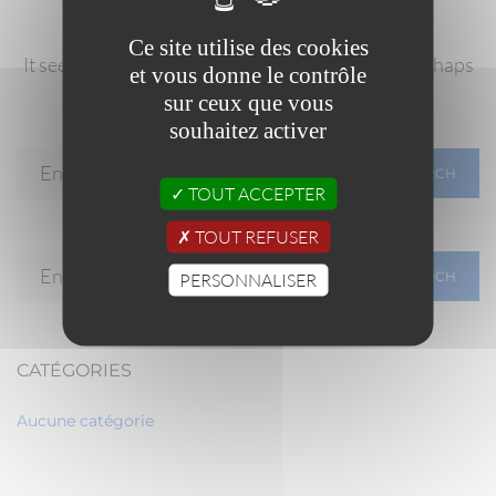
Ce site utilise des cookies
It seems we can’t find what you’re looking for. Perhaps
et vous donne le contrôle
searching can help.
sur ceux que vous
souhaitez activer
SEARCH
TOUT ACCEPTER
TOUT REFUSER
SEARCH
PERSONNALISER
CATÉGORIES
Aucune catégorie