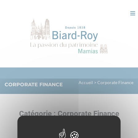
Panneau de gestion des cookies
Accueil
>
Corporate Finance
CORPORATE FINANCE
Catégorie :
Corporate Finance
Nothing Found